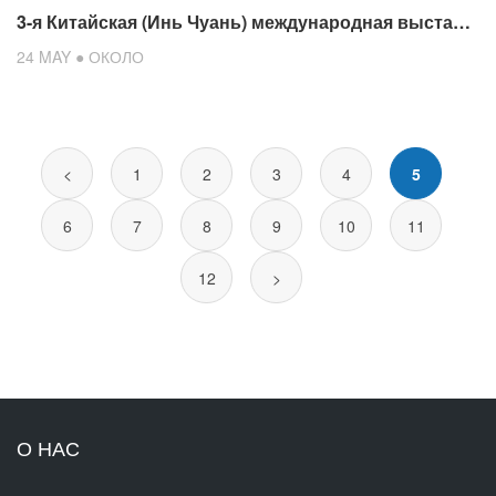
3-я Китайская (Инь Чуань) международная выставка и форум молочной промышленности
24 MAY ● ОКОЛО
<
1
2
3
4
5
6
7
8
9
10
11
12
>
О НАС