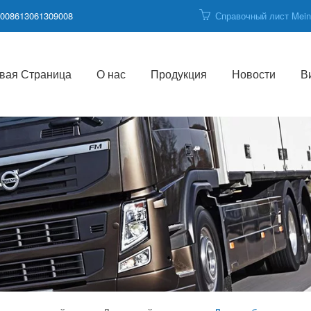
008613061309008
Справочный лист Mei
вая Страница
О нас
Продукция
Новости
В