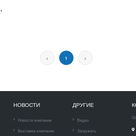
И УГОЛОК KP
<
1
>
НОВОСТИ
ДРУГИЕ
К
Qi
Новости компании
Видео
Выставка компании
Загружать