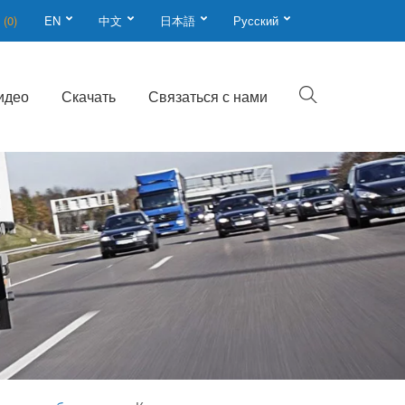
n
(0)
EN
中文
日本語
Русский
идео
Скачать
Связаться с нами