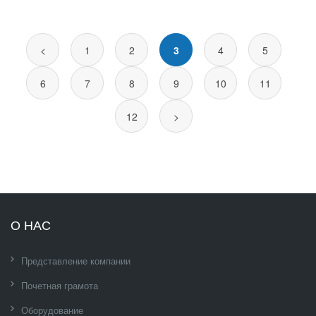
<
1
2
3
4
5
6
7
8
9
10
11
12
>
О НАС
Представление компании
Почетная грамота
Оборудование