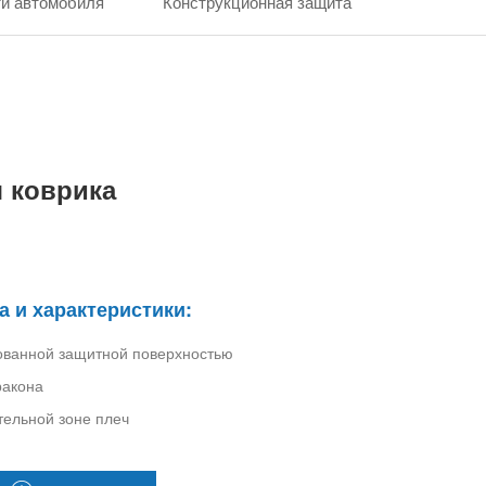
ти автомобиля
Конструкционная защита
я коврика
а и характеристики:
рованной защитной поверхностью
ракона
ительной зоне плеч