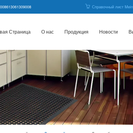
008613061309008
Справочный лист Mei
вая Страница
О нас
Продукция
Новости
В