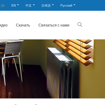
n
(0)
EN
中文
日本語
Русский
идео
Скачать
Связаться с нами