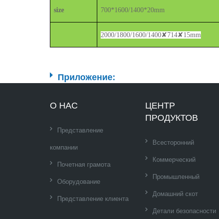
size
700*1600
/1400
*20mm
2000
/1800/1600/1400
✘714✘15
mm
Приложение:
О НАС
ЦЕНТР
ПРОДУКТОВ
Представление
Всесторонний
компании
Коммерческий
Почетная грамота
Промышленный
Оборудование
Домашний скот
Представление клиента
Детали безопасности