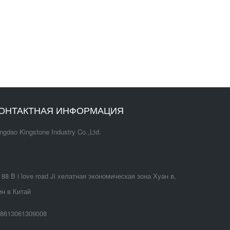
коврик дл
свинарни
ОНТАКТНАЯ ИНФОРМАЦИЯ
ngdao Kingstone Industry Co.,Ltd.
88 B i love road Ji хелатная экономическая зона Хуан в,
н в Китай
8613061309008